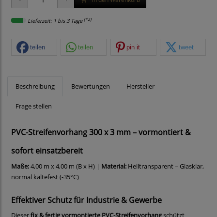
[*2]
Lieferzeit: 1 bis 3 Tage
teilen
teilen
pin it
tweet
Beschreibung
Bewertungen
Hersteller
Frage stellen
PVC-Streifenvorhang 300 x 3 mm – vormontiert &
sofort einsatzbereit
Maße:
4,00 m x 4,00 m (B x H) |
Material:
Helltransparent – Glasklar,
normal kältefest (-35°C)
Effektiver Schutz für Industrie & Gewerbe
Dieser
fix & fertig vormontierte PVC-Streifenvorhang
schützt