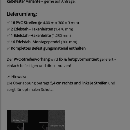
kältefeste" Variante
– gerne auf Anfrage.
Lieferumfang:
✅
16 PVC-Streifen
(je 4,00 m x 300 x 3 mm)
✅
2 Edelstahl-Hakenleisten
(1.476 mm)
✅
1 Edelstahl-Hakenleiste
(1.230 mm)
✅
16 Edelstahl-Montagependel
(300 mm)
✅
Komplettes Befestigungsmaterial enthalten
Der
PVC-Streifenvorhang
wird
fix & fertig vormontiert
geliefert –
einfach befestigen und direkt nutzen!
📌
Hinweis:
Die Überlappung beträgt
5,4 cm rechts und links je Streifen
und
sorgt für optimalen Schutz.