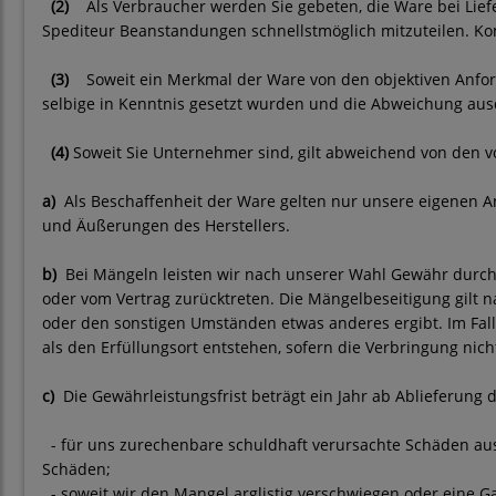
(2)
Als Verbraucher werden Sie gebeten, die Ware bei Lie
Spediteur Beanstandungen schnellstmöglich mitzuteilen. Ko
(3)
Soweit ein Merkmal der Ware von den objektiven Anfor
selbige in Kenntnis gesetzt wurden und die Abweichung aus
(4)
Soweit Sie Unternehmer sind, gilt abweichend von den 
a)
Als Beschaffenheit der Ware gelten nur unsere eigenen A
und Äußerungen des Herstellers.
b)
Bei Mängeln leisten wir nach unserer Wahl Gewähr durch
oder vom Vertrag zurücktreten. Die Mängelbeseitigung gilt 
oder den sonstigen Umständen etwas anderes ergibt. Im Fal
als den Erfüllungsort entstehen, sofern die Verbringung n
c)
Die Gewährleistungsfrist beträgt ein Jahr ab Ablieferung d
- für uns zurechenbare schuldhaft verursachte Schäden aus
Schäden;
- soweit wir den Mangel arglistig verschwiegen oder eine 