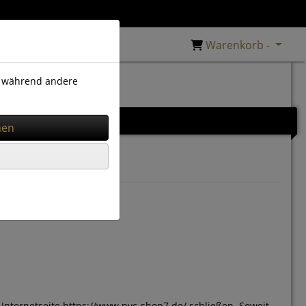
Warenkorb -
), während andere
m
Zubehör
Internetseite https://www.pvc-shop7.de/ schließen. Soweit