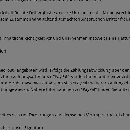
ren Inhalt Rechte Dritter (insbesondere Urheberrechte, Namensrech
 diesem Zusammenhang geltend gemachten Ansprüchen Dritter frei.
inhaltliche Richtigkeit vor und übernehmen insoweit keine Haftun
ten
eckout" angeboten wird, erfolgt die Zahlungsabwicklung über den Za
inzelnen Zahlungsarten über "PayPal" werden Ihnen unter einer en
Für die Zahlungsabwicklung kann sich "PayPal" weiterer Zahlungsd
t hingewiesen. Nähere Informationen zu "PayPal" finden Sie unte
eit es sich um Forderungen aus demselben Vertragsverhältnis han
reises unser Eigentum.