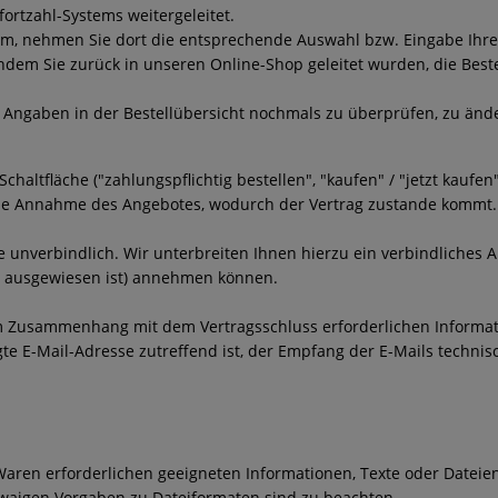
fortzahl-Systems weitergeleitet.
stem, nehmen Sie dort die entsprechende Auswahl bzw. Eingabe Ihr
hdem Sie zurück in unseren Online-Shop geleitet wurden, die Bestel
e Angaben in der Bestellübersicht nochmals zu überprüfen, zu ände
tfläche ("zahlungspflichtig bestellen", "kaufen" / "jetzt kaufen", 
 die Annahme des Angebotes, wodurch der Vertrag zustande kommt.
 unverbindlich. Wir unterbreiten Ihnen hierzu ein verbindliches An
st ausgewiesen ist) annehmen können.
m Zusammenhang mit dem Vertragsschluss erforderlichen Informatio
gte E-Mail-Adresse zutreffend ist, der Empfang der E-Mails techni
r Waren erforderlichen geeigneten Informationen, Texte oder Datei
twaigen Vorgaben zu Dateiformaten sind zu beachten.