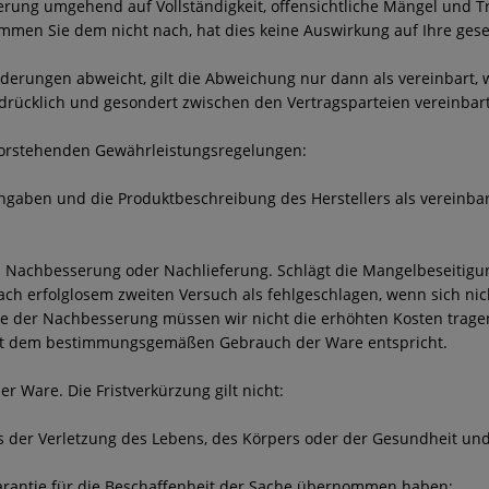
ferung umgehend auf Vollständigkeit, offensichtliche Mängel und
mmen Sie dem nicht nach, hat dies keine Auswirkung auf Ihre ges
derungen abweicht, gilt die Abweichung nur dann als vereinbart,
drücklich und gesondert zwischen den Vertragsparteien vereinbar
vorstehenden Gewährleistungsregelungen:
ngaben und die Produktbeschreibung des Herstellers als vereinbar
 Nachbesserung oder Nachlieferung. Schlägt die Mangelbeseitigun
nach erfolglosem zweiten Versuch als fehlgeschlagen, wenn sich n
le der Nachbesserung müssen wir nicht die erhöhten Kosten trage
icht dem bestimmungsgemäßen Gebrauch der Ware entspricht.
er Ware. Die Fristverkürzung gilt nicht:
 der Verletzung des Lebens, des Körpers oder der Gesundheit und 
Garantie für die Beschaffenheit der Sache übernommen haben;