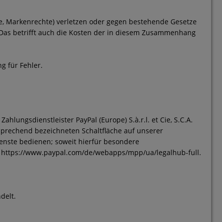
te, Markenrechte) verletzen oder gegen bestehende Gesetze
 Das betrifft auch die Kosten der in diesem Zusammenhang
g für Fehler.
hlungsdienstleister PayPal (Europe) S.à.r.l. et Cie, S.C.A.
tsprechend bezeichneten Schaltfläche auf unserer
ienste bedienen; soweit hierfür besondere
r
https://www.paypal.com/de/webapps/mpp/ua/legalhub-full
.
delt.