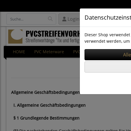
Datenschutzeins
Login
Dieser Shop verwendet 
verwendet werden, um 
HOME
PVC Meterware
PVC Rollenware
PVC Ersat
Allgemeine Geschäftsbedingungen und Kundeninformation
I. Allgemeine Geschäftsbedingungen
§ 1 Grundlegende Bestimmungen
(1)
Die nachstehenden Geschäftsbedingungen gelten für Vert