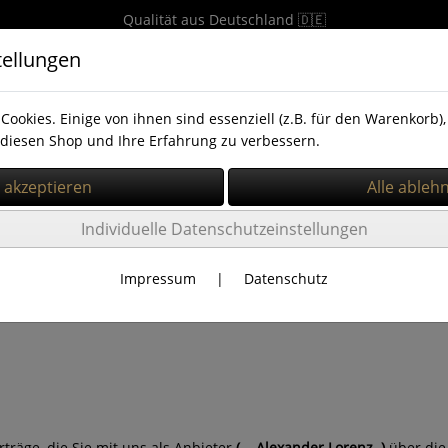
Qualität aus Deutschland 🇩🇪
tellungen
Cookies. Einige von ihnen sind essenziell (z.B. für den Warenkorb
diesen Shop und Ihre Erfahrung zu verbessern.
zstreifen
PVC Vorhang 2x200mm
PVC Vorhang 3x300m
Individuelle Datenschutzeinstellungen
Impressum
|
Datenschutz
en
räge, die Sie mit uns als Anbieter
(
Alexander Lorenz
)
über die 