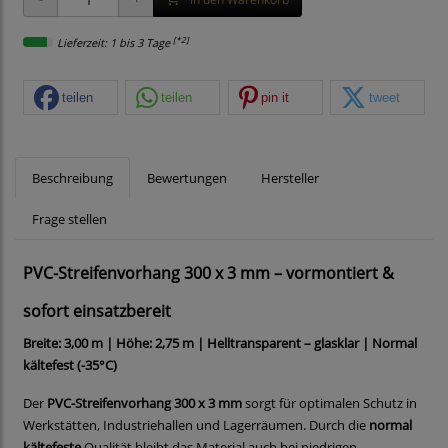
[*2]
Lieferzeit: 1 bis 3 Tage
teilen
teilen
pin it
tweet
Beschreibung
Bewertungen
Hersteller
Frage stellen
PVC-Streifenvorhang 300 x 3 mm – vormontiert &
sofort einsatzbereit
Breite: 3,00 m | Höhe: 2,75 m | Helltransparent – glasklar | Normal
kältefest (-35°C)
Der
PVC-Streifenvorhang 300 x 3 mm
sorgt für optimalen Schutz in
Werkstätten, Industriehallen und Lagerräumen. Durch die
normal
kältefeste
Qualität bleibt das Material auch bei niedrigen