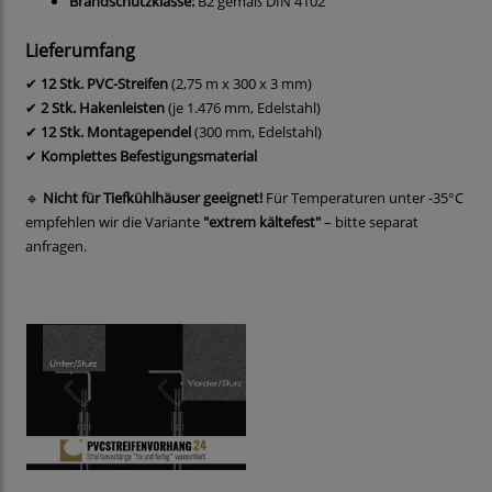
Brandschutzklasse:
B2 gemäß DIN 4102
Lieferumfang
✔
12 Stk. PVC-Streifen
(2,75 m x 300 x 3 mm)
✔
2 Stk. Hakenleisten
(je 1.476 mm, Edelstahl)
✔
12 Stk. Montagependel
(300 mm, Edelstahl)
✔
Komplettes Befestigungsmaterial
🔹
Nicht für Tiefkühlhäuser geeignet!
Für Temperaturen unter -35°C
empfehlen wir die Variante
"extrem kältefest"
– bitte separat
anfragen.