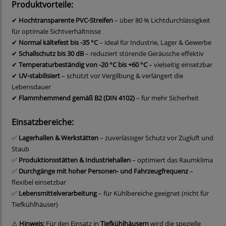
Produktvorteile:
✔
Hochtransparente PVC-Streifen
– über 80 % Lichtdurchlässigkeit
für optimale Sichtverhältnisse
✔
Normal kältefest bis -35 °C
– ideal für Industrie, Lager & Gewerbe
✔
Schallschutz bis 30 dB
– reduziert störende Geräusche effektiv
✔
Temperaturbeständig von -20 °C bis +60 °C
– vielseitig einsetzbar
✔
UV-stabilisiert
– schützt vor Vergilbung & verlängert die
Lebensdauer
✔
Flammhemmend gemäß B2 (DIN 4102)
– für mehr Sicherheit
Einsatzbereiche:
✅
Lagerhallen & Werkstätten
– zuverlässiger Schutz vor Zugluft und
Staub
✅
Produktionsstätten & Industriehallen
– optimiert das Raumklima
✅
Durchgänge mit hoher Personen- und Fahrzeugfrequenz
–
flexibel einsetzbar
✅
Lebensmittelverarbeitung
– für Kühlbereiche geeignet (nicht für
Tiefkühlhäuser)
⚠
Hinweis:
Für den Einsatz in
Tiefkühlhäusern
wird die spezielle