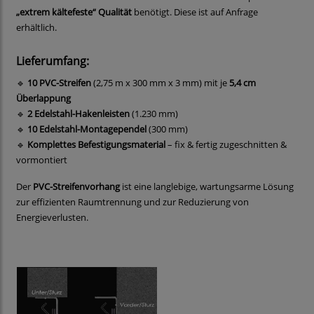
„extrem kältefeste“ Qualität
benötigt. Diese ist auf Anfrage
erhältlich.
Lieferumfang:
🔹
10 PVC-Streifen
(2,75 m x 300 mm x 3 mm) mit je
5,4 cm
Überlappung
🔹
2 Edelstahl-Hakenleisten
(1.230 mm)
🔹
10 Edelstahl-Montagependel
(300 mm)
🔹
Komplettes Befestigungsmaterial
– fix & fertig zugeschnitten &
vormontiert
Der
PVC-Streifenvorhang
ist eine langlebige, wartungsarme Lösung
zur effizienten Raumtrennung und zur Reduzierung von
Energieverlusten.