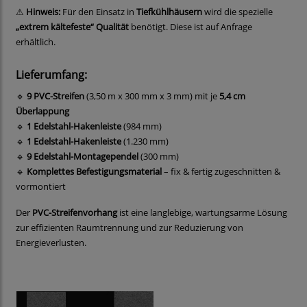
⚠
Hinweis:
Für den Einsatz in
Tiefkühlhäusern
wird die spezielle
„extrem kältefeste“ Qualität
benötigt. Diese ist auf Anfrage
erhältlich.
Lieferumfang:
🔹
9 PVC-Streifen
(3,50 m x 300 mm x 3 mm) mit je
5,4 cm
Überlappung
🔹
1 Edelstahl-Hakenleiste
(984 mm)
🔹
1 Edelstahl-Hakenleiste
(1.230 mm)
🔹
9 Edelstahl-Montagependel
(300 mm)
🔹
Komplettes Befestigungsmaterial
– fix & fertig zugeschnitten &
vormontiert
Der
PVC-Streifenvorhang
ist eine langlebige, wartungsarme Lösung
zur effizienten Raumtrennung und zur Reduzierung von
Energieverlusten.