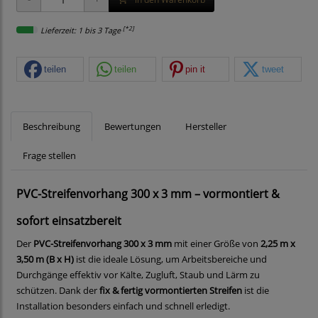
[*2]
Lieferzeit: 1 bis 3 Tage
teilen
teilen
pin it
tweet
Beschreibung
Bewertungen
Hersteller
Frage stellen
PVC-Streifenvorhang 300 x 3 mm – vormontiert &
sofort einsatzbereit
Der
PVC-Streifenvorhang 300 x 3 mm
mit einer Größe von
2,25 m x
3,50 m (B x H)
ist die ideale Lösung, um Arbeitsbereiche und
Durchgänge effektiv vor Kälte, Zugluft, Staub und Lärm zu
schützen. Dank der
fix & fertig vormontierten Streifen
ist die
Installation besonders einfach und schnell erledigt.