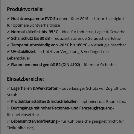
Produktvorteile:
✔
Hochtransparente PVC-Streifen
– über 80 % Lichtdurchlässigkeit
für optimale Sichtverhältnisse
✔
Normal kältefest bis -35 °C
– ideal für Industrie, Lager & Gewerbe
✔
Schallschutz bis 30 dB
– reduziert störende Geräusche effektiv
✔
Temperaturbeständig von -20 °C bis +60 °C
– vielseitig einsetzbar
✔
UV-stabilisiert
– schützt vor Vergilbung & verlängert die
Lebensdauer
✔
Flammhemmend gemäß B2 (DIN 4102)
– für mehr Sicherheit
Einsatzbereiche:
✅
Lagerhallen & Werkstätten
– zuverlässiger Schutz vor Zugluft und
Staub
✅
Produktionsstätten & Industriehallen
– optimiert das Raumklima
✅
Durchgänge mit hoher Personen- und Fahrzeugfrequenz
–
flexibel einsetzbar
✅
Lebensmittelverarbeitung
– für Kühlbereiche geeignet (nicht für
Tiefkühlhäuser)