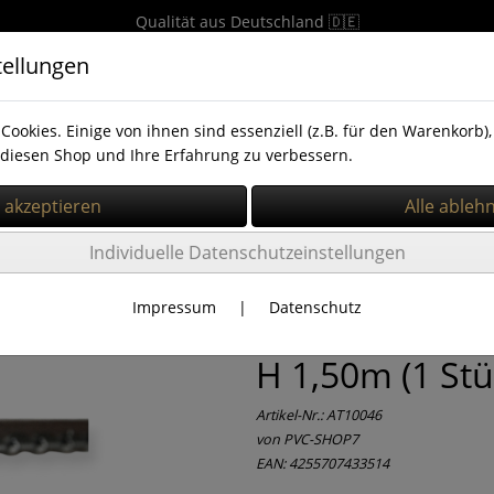
Qualität aus Deutschland 🇩🇪
tellungen
Cookies. Einige von ihnen sind essenziell (z.B. für den Warenkorb
diesen Shop und Ihre Erfahrung zu verbessern.
zstreifen
PVC Vorhang 2x200mm
PVC Vorhang 3x300m
Individuelle Datenschutzeinstellungen
Impressum
|
Datenschutz
PVC Streifenv
H 1,50m (1 Stü
Artikel-Nr.:
AT10046
von
PVC-SHOP7
EAN: 4255707433514