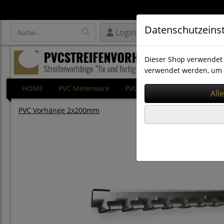
Datenschutzeins
Login
Dieser Shop verwendet 
verwendet werden, um 
HOME
PVC Meterware
PVC Rollenware
PVC Ersat
PVC Vorhänge 2x200mm