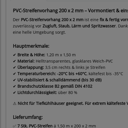
PVC-Streifenvorhang 200 x 2 mm – Vormontiert & einsa
Der
PVC-Streifenvorhang 200 x 2 mm
ist eine
fix & fertig v
zuverlässig vor
Zugluft, Staub, Lärm und Spritzwasser
. Dan
eine helle Umgebung sorgt.
Hauptmerkmale:
✔
Breite & Höhe:
1,20 m x 1,50 m
✔
Material:
Helltransparentes, glasklares Weich-PVC
✔
Überlappung:
3,5 cm rechts & links je Streifen
✔
Temperaturbereich:
-20°C bis +60°C
, kältefest bis -35°C
✔
UV-stabilisiert & schalldämmend (bis 30 dB)
✔
Brandschutzklasse B2 gemäß DIN 4102
✔
Lichtdurchlässigkeit:
über 80 %
⚠
Nicht für Tiefkühlhäuser geeignet. Für extrem kältefeste 
Lieferumfang:
✅
7 Stk. PVC-Streifen
á 1,50 m x 200 x 2 mm