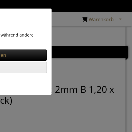
Warenkorb -
), während andere
m
Zubehör
orhang 200 x 2mm B 1,20 x
ck)