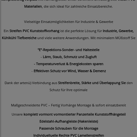
Materialien
, die sich ideal für zahlreiche Einsatzbereiche.
Vielseitige Einsatzmöglichkeiten für Industrie & Gewerbe
Ein
Streifen PVC Kunststoffvorhang
ist die perfekte Lösung für
Industrie, Gewerbe,
Kühlkühl Tiefbereiche
und viele weitere Anwendungen. Mit minimalem MÜßstoff Sie
"E"-Repektions-Sonder- und Haltestelle
-
Lärm, Staub, Schmutz und Zugluft
- Temperaturverlust & Energiekosten sparen
-
Effektiven Schutz vor Wind, Wasser & Demenz
Dank der artenü) Verbindung aus
Streifenbreite, Stärke und Überlappung Sie
den
Schutz für Ihre optimale
Maßgeschneiderte PVC – Fertig Vorhänge Montage & sofort einsatzbereit
Unsere
komplett vormont vormontierter Panzerteile Kunststoffhängeteil
Edelstahl-Aufhangleiste (Hakenleiste)
Passende Schrauben für die Montage
Individuelluelle Rechte PVC Lamellenstreifen