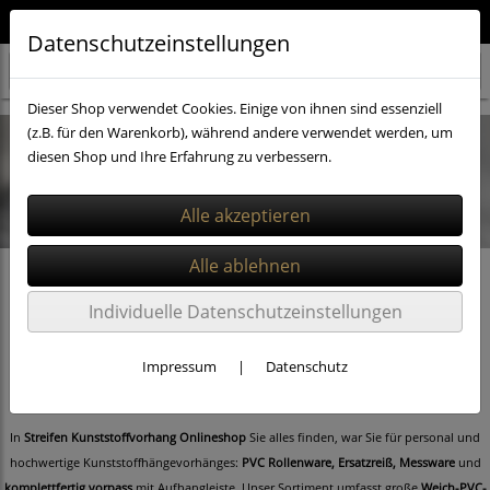
Qualität aus Deutschland 🇩🇪
Datenschutzeinstellungen
Dieser Shop verwendet Cookies. Einige von ihnen sind essenziell
(z.B. für den Warenkorb), während andere verwendet werden, um
diesen Shop und Ihre Erfahrung zu verbessern.
PVC Streifen Lamellenvorhang Meter und Rollenware günstig kaufen
Individuelle Datenschutzeinstellungen
Impressum
|
Datenschutz
Streifen Kunststoffvorhänge – Profi für flexible Lösungen
In
Streifen Kunststoffvorhang Onlineshop
Sie alles finden, war Sie für personal und
hochwertige Kunststoffhängevorhänges:
PVC Rollenware, Ersatzreiß, Messware
und
komplettfertig vorpass
mit Aufhangleiste. Unser Sortiment umfasst große
Weich-PVC-